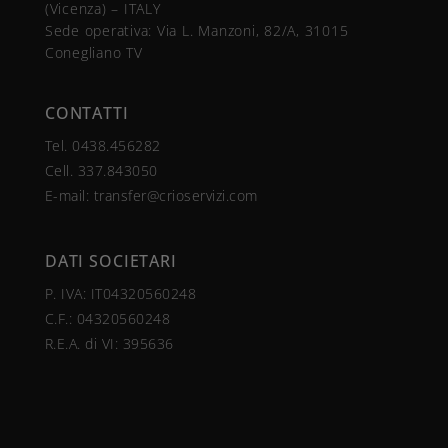
(Vicenza) – ITALY
ACCEDI ALL'AREA RISERVATA
Sede operativa: Via L. Manzoni, 82/A, 31015
Conegliano TV
CONTATTI
Tel.
0438.456282
Cell.
337.843050
E-mail:
transfer@crioservizi.com
DATI SOCIETARI
P. IVA: IT04320560248
C.F.:
04320560248
R.E.A. di VI: 395636