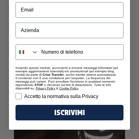
novità del 2025 cui teniamo
particolarmente); metallizzati (per dare un
effetto luxury) e rifrangenti (per un
risultato brillante al buio e sotto la luce
Azienda
UV).
Applicazione e vantaggi
Inviando questo modulo, acconsenti a ricevere messaggi informativi (ad
delle patch DTF
esempio aggiornamenti aziendali) e/o promozionali (ad esempio blog,
novità) da parte di
Crios Transfer
, anche tramite sistemi automatizzati.
Il consenso non è una condizione per l’acquisto. La frequenza dei
messaggi può variare. Puoi annullare l’iscrizione in qualsiasi momento
La patch viene sagomata con un taglio
rispondendo
STOP
o cliccando sul link di disiscrizione. Tutte le info
disponibili su:
Privacy Policy
&
Cookie Policy
.
laser sulla base delle tue specifiche e viene
Privacy
Accetto la normativa sulla Privacy
fornita applicabile tramite
pressatura a
caldo sull’indumento.
ISCRIVIMI