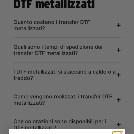
DTF metallizzati
Quanto costano i transfer DTF
metallizzati?
Quali sono i tempi di spedizione dei
transfer DTF metallizzati?
I DTF metallizzati si staccano a caldo o a
freddo?
Come vengono realizzati i transfer DTF
metallizzati?
Che colorazioni sono disponibili per i
DTF metallizzati?