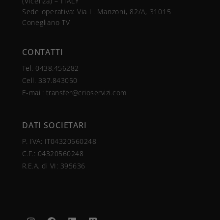
(Vicenza) – ITALY
Sede operativa: Via L. Manzoni, 82/A, 31015
Conegliano TV
CONTATTI
Tel.
0438.456282
Cell.
337.843050
E-mail:
transfer@crioservizi.com
DATI SOCIETARI
P. IVA: IT04320560248
C.F.:
04320560248
R.E.A. di VI: 395636