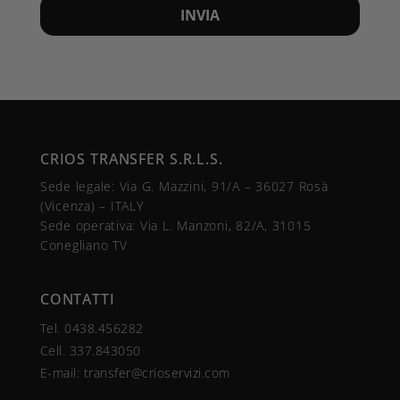
INVIA
CRIOS TRANSFER S.R.L.S.
Sede legale: Via G. Mazzini, 91/A – 36027 Rosà
(Vicenza) – ITALY
Sede operativa: Via L. Manzoni, 82/A, 31015
Conegliano TV
CONTATTI
Tel.
0438.456282
Cell.
337.843050
E-mail:
transfer@crioservizi.com