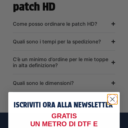
patch HD
Come posso ordinare le patch HD?
Quali sono i tempi per la spedizione?
C’è un minimo d’ordine per le mie toppe
in alta definizione?
Quali sono le dimensioni?
ISCRIVITI ORA ALLA NEWSLETTER
GRATIS
UN METRO DI
DTF E