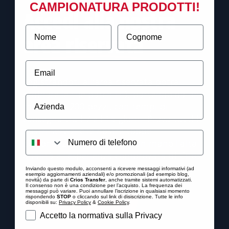
CAMPIONATURA PRODOTTI!
Accedi alla nostra
area riservata
Registrandoti all’area riservata potrai
ordinare le tue patch HD, partendo da un
Azienda
minimo di 200 pezzi, con tempi di
consegna tra i 7 e i 15 giorni. Prova tutti i
nostri servizi e le nostre toppe
personalizzate, toccando con mano l’alta
qualità e l’esperienza comprovata di Crios
Transfer.
Inviando questo modulo, acconsenti a ricevere messaggi informativi (ad
esempio aggiornamenti aziendali) e/o promozionali (ad esempio blog,
novità) da parte di
Crios Transfer
, anche tramite sistemi automatizzati.
Il consenso non è una condizione per l’acquisto. La frequenza dei
messaggi può variare. Puoi annullare l’iscrizione in qualsiasi momento
rispondendo
STOP
o cliccando sul link di disiscrizione. Tutte le info
SCOPRI DI PIÙ
disponibili su:
Privacy Policy
&
Cookie Policy
.
Privacy
Accetto la normativa sulla Privacy