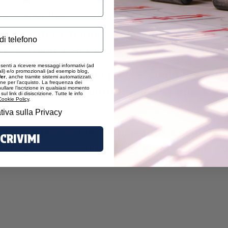
tile, ma più “sensibile” di quanto sembri. D
emperatura, tempi e pressione, perché il 
ra, colore e finitura.
enti a ricevere messaggi informativi (ad
la resa finale della grafica: su un tessuto 
i) e/o promozionali (ad esempio blog,
fer
, anche tramite sistemi automatizzati.
ne per l’acquisto. La frequenza dei
sultare meno confortevole. Per questo conv
llare l’iscrizione in qualsiasi momento
ul link di disiscrizione. Tutte le info
Cookie Policy
.
isto.
tiva sulla Privacy
con una produzione importante, è sempre ut
SCRIVIMI
lla grafica e risultato desiderato. È qui c