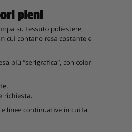
ori pieni
ampa su tessuto poliestere,
 in cui contano resa costante e
sa più “serigrafica”, con colori
te.
e richiesta.
e linee continuative in cui la