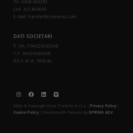
Tel.
0438.456282
Cell.
337.843050
E-mail:
transfer@crioservizi.com
DATI SOCIETARI
P. IVA: IT04320560248
C.F.:
04320560248
R.E.A. di VI: 395636
2026 © Copyright Crios Transfer S.r.l.s. |
Privacy Policy
|
Cookie Policy
| Created with Passion by
SPRING ADV