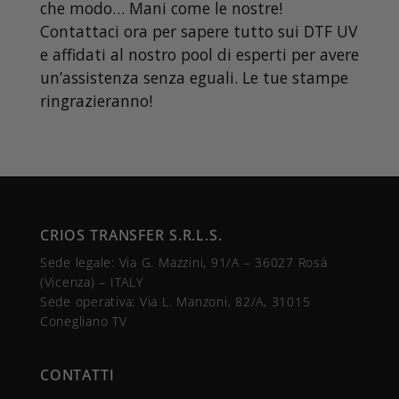
che modo… Mani come le nostre!
Contattaci ora per sapere tutto sui DTF UV
e affidati al nostro pool di esperti per avere
un’assistenza senza eguali. Le tue stampe
ringrazieranno!
CRIOS TRANSFER S.R.L.S.
Sede legale: Via G. Mazzini, 91/A – 36027 Rosà
(Vicenza) – ITALY
Sede operativa: Via L. Manzoni, 82/A, 31015
Conegliano TV
CONTATTI