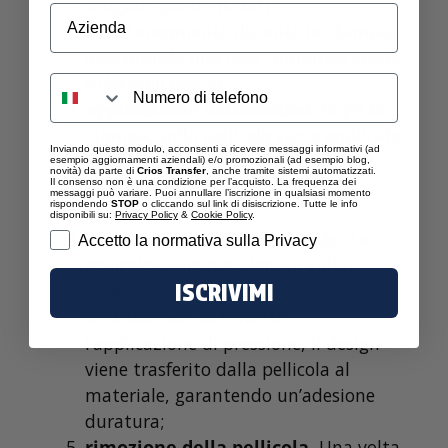
vengono polimerizzati
Azienda
istantaneamente durante la stampa,
assicurando una resa cromatica vivida
e dettagli precisi;
applicazione dell’adesivo.
Dopo la
stampa, sulla pellicola viene applicato
Inviando questo modulo, acconsenti a ricevere messaggi informativi (ad
un adesivo specifico che faciliterà il
esempio aggiornamenti aziendali) e/o promozionali (ad esempio blog,
novità) da parte di
Crios Transfer
, anche tramite sistemi automatizzati.
trasferimento del design sul
Il consenso non è una condizione per l’acquisto. La frequenza dei
messaggi può variare. Puoi annullare l’iscrizione in qualsiasi momento
rispondendo
STOP
o cliccando sul link di disiscrizione. Tutte le info
substrato finale;
disponibili su:
Privacy Policy
&
Cookie Policy
.
trasferimento sul materiale.
La
Privacy
Accetto la normativa sulla Privacy
pellicola viene posizionata sulla
ISCRIVIMI
superficie del materiale di
destinazione. Attraverso
l’applicazione di pressione, il design
viene trasferito dalla pellicola al
materiale, garantendo un’adesione
duratura;
rimozione della pellicola.
Una volta