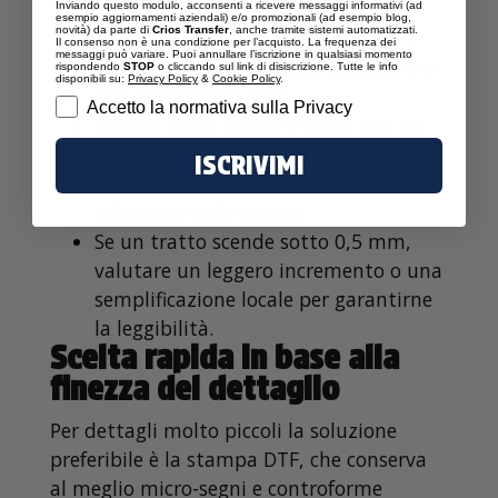
Inviando questo modulo, acconsenti a ricevere messaggi informativi (ad
esempio aggiornamenti aziendali) e/o promozionali (ad esempio blog,
novità) da parte di
Crios Transfer
, anche tramite sistemi automatizzati.
Prediligere file vettoriali per loghi e
Il consenso non è una condizione per l’acquisto. La frequenza dei
messaggi può variare. Puoi annullare l’iscrizione in qualsiasi momento
testi; raster solo quando necessario e
rispondendo
STOP
o cliccando sul link di disiscrizione. Tutte le info
disponibili su:
Privacy Policy
&
Cookie Policy
.
alla dimensione reale.
Privacy
Accetto la normativa sulla Privacy
Evitare micro-ombre e retini fitti su
caratteri minuti: meglio forme piene.
ISCRIVIMI
Curare la spaziatura tra elementi e
all’interno delle lettere.
Se un tratto scende sotto 0,5 mm,
valutare un leggero incremento o una
semplificazione locale per garantirne
la leggibilità.
Scelta rapida in base alla
finezza del dettaglio
Per dettagli molto piccoli la soluzione
preferibile è la stampa DTF, che conserva
al meglio micro-segni e controforme