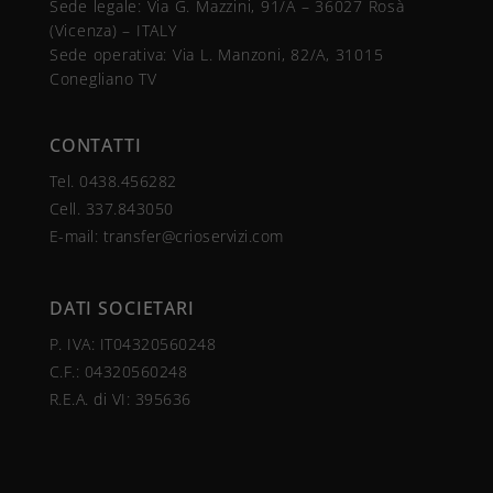
Sede legale: Via G. Mazzini, 91/A – 36027 Rosà
(Vicenza) – ITALY
Sede operativa: Via L. Manzoni, 82/A, 31015
Conegliano TV
CONTATTI
Tel.
0438.456282
Cell.
337.843050
E-mail:
transfer@crioservizi.com
DATI SOCIETARI
P. IVA: IT04320560248
C.F.:
04320560248
R.E.A. di VI: 395636